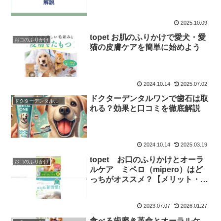
2025.10.09
topet お肌のふりかけで愛犬・愛
お口のふりかけ
猫の皮膚ケアを簡単に始めよう
2024.10.14
2025.07.02
ドクターデンタルワンで歯石は取
ドクターデンタルワン
れる？効果と口コミを徹底解説
2024.10.14
2025.03.19
topet お口のふりかけとオーラ
お口のふりかけ
ルケア ミペロ（mipero）はど
っちがオススメ？【メリット・デ
メリットなど5つの項目で徹底比
較！】
2023.07.07
2026.01.27
食べる歯磨き革命とオーラルケ